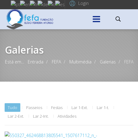
Login
Galerias
Está em...
Entrada
FEFA
Multimédia
Galerias
FEFA
Tudo
Passeios
Festas
Lar 1-Ext.
Lar 1-t.
Lar 2-Ext.
Lar 2-Int.
Atividades