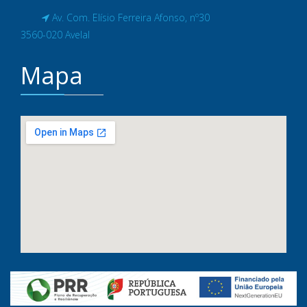
Av. Com. Elísio Ferreira Afonso, nº30
3560-020 Avelal
Mapa