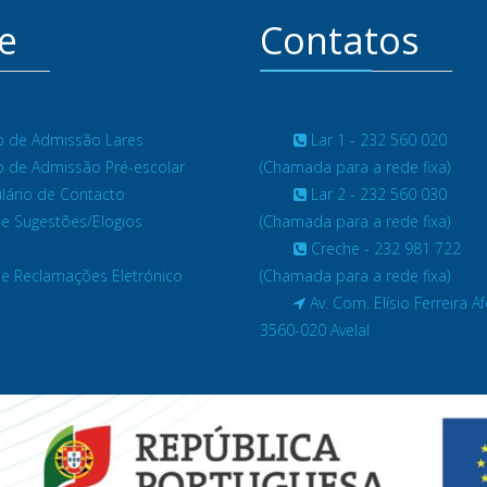
e
Contatos
 de Admissão Lares
Lar 1 - 232 560 020
 de Admissão Pré-escolar
(Chamada para a rede fixa)
ário de Contacto
Lar 2 - 232 560 030
de Sugestões/Elogios
(Chamada para a rede fixa)
Creche - 232 981 722
de Reclamações Eletrónico
(Chamada para a rede fixa)
Av. Com. Elísio Ferreira A
3560-020 Avelal