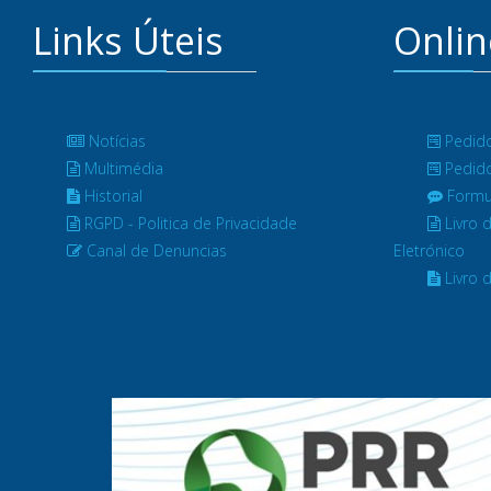
Links Úteis
Onlin
Notícias
Pedido
Multimédia
Pedido
Historial
Formul
RGPD - Politica de Privacidade
Livro 
Canal de Denuncias
Eletrónico
Livro 