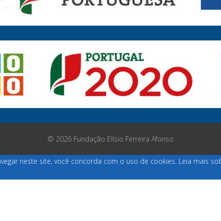
© 2026 Fundação Elísio Ferreira Afonso
vegar neste site, você concorda com o uso de cookies. Leia mais s